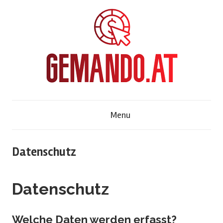
Skip
to
content
G
Menu
e
m
Datenschutz
a
Datenschutz
n
Welche Daten werden erfasst?