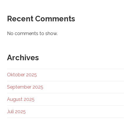
Recent Comments
No comments to show.
Archives
Oktober 2025
September 2025
August 2025
Juli 2025