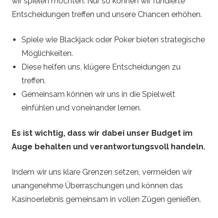
wir spielen möchten. Nur so können wir fundierte
Entscheidungen treffen und unsere Chancen erhöhen.
Spiele wie Blackjack oder Poker bieten strategische
Möglichkeiten.
Diese helfen uns, klügere Entscheidungen zu
treffen.
Gemeinsam können wir uns in die Spielwelt
einfühlen und voneinander lernen.
Es ist wichtig, dass wir dabei unser Budget im
Auge behalten und verantwortungsvoll handeln.
Indem wir uns klare Grenzen setzen, vermeiden wir
unangenehme Überraschungen und können das
Kasinoerlebnis gemeinsam in vollen Zügen genießen.