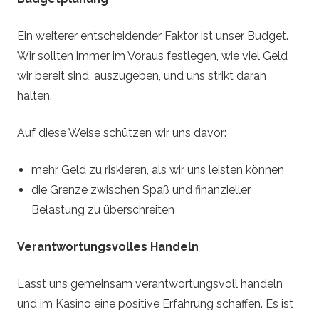
Ein weiterer entscheidender Faktor ist unser Budget.
Wir sollten immer im Voraus festlegen, wie viel Geld
wir bereit sind, auszugeben, und uns strikt daran
halten.
Auf diese Weise schützen wir uns davor:
mehr Geld zu riskieren, als wir uns leisten können
die Grenze zwischen Spaß und finanzieller
Belastung zu überschreiten
Verantwortungsvolles Handeln
Lasst uns gemeinsam verantwortungsvoll handeln
und im Kasino eine positive Erfahrung schaffen. Es ist