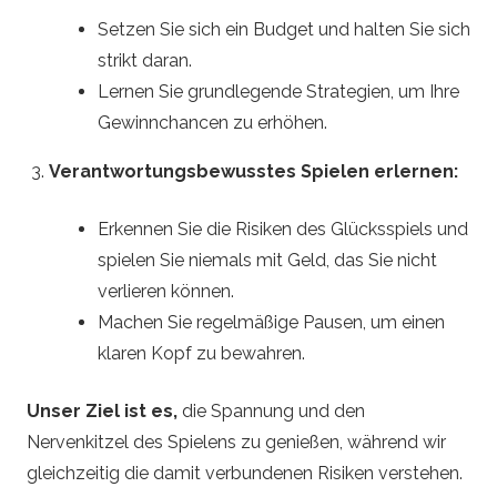
o
Setzen Sie sich ein Budget und halten Sie sich
strikt daran.
Lernen Sie grundlegende Strategien, um Ihre
Gewinnchancen zu erhöhen.
Verantwortungsbewusstes Spielen erlernen:
Erkennen Sie die Risiken des Glücksspiels und
spielen Sie niemals mit Geld, das Sie nicht
verlieren können.
Machen Sie regelmäßige Pausen, um einen
klaren Kopf zu bewahren.
Unser Ziel ist es,
die Spannung und den
Nervenkitzel des Spielens zu genießen, während wir
gleichzeitig die damit verbundenen Risiken verstehen.