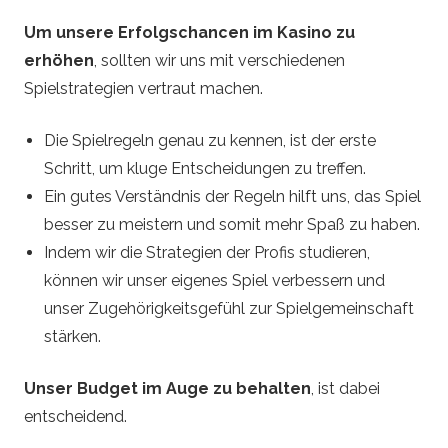
Um unsere Erfolgschancen im Kasino zu
erhöhen
, sollten wir uns mit verschiedenen
Spielstrategien vertraut machen.
Die Spielregeln genau zu kennen, ist der erste
Schritt, um kluge Entscheidungen zu treffen.
Ein gutes Verständnis der Regeln hilft uns, das Spiel
besser zu meistern und somit mehr Spaß zu haben.
Indem wir die Strategien der Profis studieren,
können wir unser eigenes Spiel verbessern und
unser Zugehörigkeitsgefühl zur Spielgemeinschaft
stärken.
Unser Budget im Auge zu behalten
, ist dabei
entscheidend.