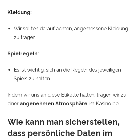
Kleidung:
Wir sollten darauf achten, angemessene Kleidung
zu tragen.
Spielregeln:
Es ist wichtig, sich an die Regeln des jeweiligen
Spiels zu halten.
Indem wir uns an diese Etikette halten, tragen wir zu
einer
angenehmen Atmosphäre
im Kasino bei.
Wie kann man sicherstellen,
dass persönliche Daten im