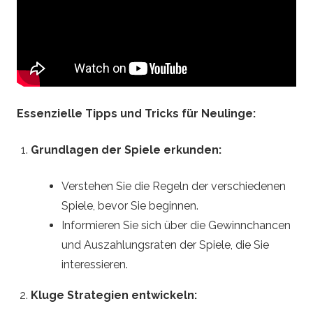
i
n
e
-
Essenzielle Tipps und Tricks für Neulinge:
K
Grundlagen der Spiele erkunden:
a
Verstehen Sie die Regeln der verschiedenen
Spiele, bevor Sie beginnen.
s
Informieren Sie sich über die Gewinnchancen
i
und Auszahlungsraten der Spiele, die Sie
interessieren.
n
Kluge Strategien entwickeln: