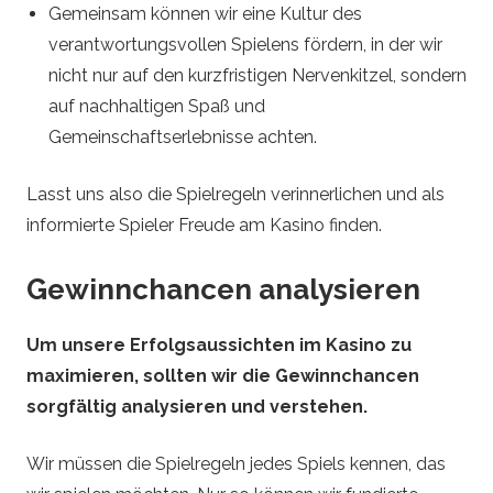
Gemeinsam können wir eine Kultur des
verantwortungsvollen Spielens fördern, in der wir
nicht nur auf den kurzfristigen Nervenkitzel, sondern
auf nachhaltigen Spaß und
Gemeinschaftserlebnisse achten.
Lasst uns also die Spielregeln verinnerlichen und als
informierte Spieler Freude am Kasino finden.
Gewinnchancen analysieren
Um unsere Erfolgsaussichten im Kasino zu
maximieren, sollten wir die Gewinnchancen
sorgfältig analysieren und verstehen.
Wir müssen die Spielregeln jedes Spiels kennen, das