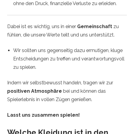
ohne den Druck, finanzielle Verluste zu erleiden.
Dabei ist es wichtig, uns in einer
Gemeinschaft
zu
fühlen, die unsere Werte teilt und uns unterstützt.
Wir sollten uns gegenseitig dazu ermutigen, kluge
Entscheidungen zu treffen und verantwortungsvoll
zu spielen.
Indem wir selbstbewusst handeln, tragen wir zur
positiven Atmosphäre
bei und können das
Spielerlebnis in vollen Zügen genießen.
Lasst uns zusammen spielen!
Welche Kleidung ist in den