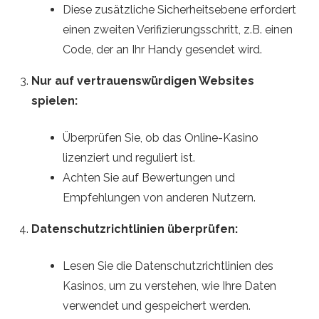
Diese zusätzliche Sicherheitsebene erfordert
einen zweiten Verifizierungsschritt, z.B. einen
Code, der an Ihr Handy gesendet wird.
Nur auf vertrauenswürdigen Websites
spielen:
Überprüfen Sie, ob das Online-Kasino
lizenziert und reguliert ist.
Achten Sie auf Bewertungen und
Empfehlungen von anderen Nutzern.
Datenschutzrichtlinien überprüfen:
Lesen Sie die Datenschutzrichtlinien des
Kasinos, um zu verstehen, wie Ihre Daten
verwendet und gespeichert werden.