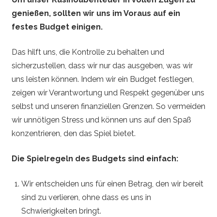
genießen, sollten wir uns im Voraus auf ein
festes Budget einigen.
Das hilft uns, die Kontrolle zu behalten und
sicherzustellen, dass wir nur das ausgeben, was wir
uns leisten können. Indem wir ein Budget festlegen,
zeigen wir Verantwortung und Respekt gegenüber uns
selbst und unseren finanziellen Grenzen. So vermeiden
wir unnötigen Stress und können uns auf den Spaß
konzentrieren, den das Spiel bietet.
Die Spielregeln des Budgets sind einfach:
Wir entscheiden uns für einen Betrag, den wir bereit
sind zu verlieren, ohne dass es uns in
Schwierigkeiten bringt.